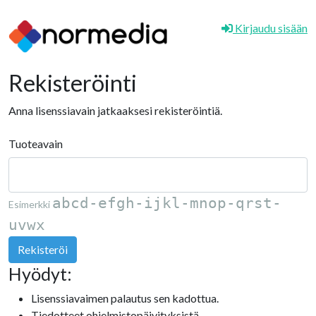
Kirjaudu sisään
Rekisteröinti
Anna lisenssiavain jatkaaksesi rekisteröintiä.
Tuoteavain
abcd-efgh-ijkl-mnop-qrst-
Esimerkki
uvwx
Hyödyt:
Lisenssiavaimen palautus sen kadottua.
Tiedotteet ohjelmistopäivityksistä.